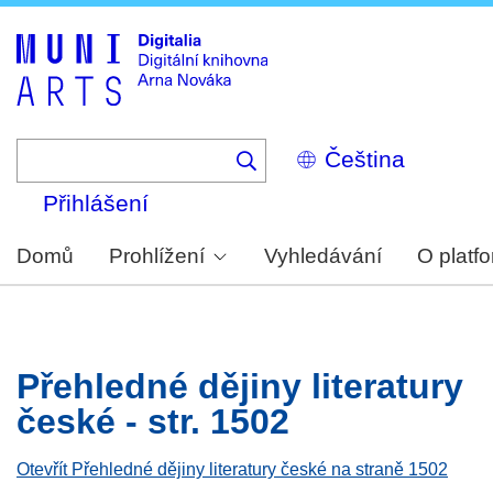
Skip
to
main
content
Select
your
language
Přihlášení
Domů
Prohlížení
Vyhledávání
O platf
Přehledné dějiny literatury
české - str. 1502
Otevřít Přehledné dějiny literatury české na straně 1502